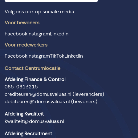
Volg ons ook op sociale media
Voor bewoners
Facebook
Instagram
LinkedIn
Voor medewerkers
Facebook
Instagram
TikTok
LinkedIn
Contact Centrumlocatie
Afdeling Finance & Control
085-0813215
crediteuren@domusvaluas.nl
(leveranciers)
debiteuren@domusvaluas.nl
(bewoners)
Afdeling Kwaliteit
kwaliteit@domusvaluas.nl
Afdeling Recruitment