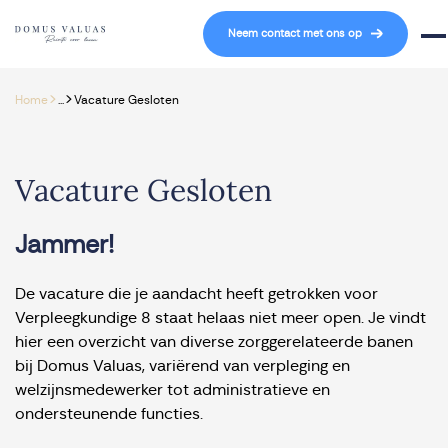
Navigatie overslaan
Neem contact met ons op
Mob
>
>
Home
...
Vacature Gesloten
Vacature Gesloten
Jammer!
De vacature die je aandacht heeft getrokken voor
Verpleegkundige 8 staat helaas niet meer open. Je vindt
hier een overzicht van diverse zorggerelateerde banen
bij Domus Valuas, variërend van verpleging en
welzijnsmedewerker tot administratieve en
ondersteunende functies.