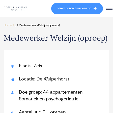
Navigatie overslaan
Neem contact met ons op
Mob
>
>
Home
...
Medewerker Welzijn (oproep)
Medewerker Welzijn (oproep)
Plaats: Zeist
Locatie: De Wulperhorst
Doelgroep: 44 appartementen -
Somatiek en psychogeriatrie
Aantal uur: 0 - oproep