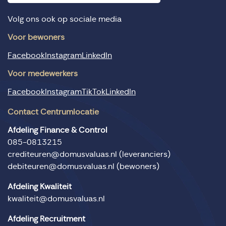
Volg ons ook op sociale media
Voor bewoners
Facebook
Instagram
LinkedIn
Voor medewerkers
Facebook
Instagram
TikTok
LinkedIn
Contact Centrumlocatie
Afdeling Finance & Control
085-0813215
crediteuren@domusvaluas.nl
(leveranciers)
debiteuren@domusvaluas.nl
(bewoners)
Afdeling Kwaliteit
kwaliteit@domusvaluas.nl
Afdeling Recruitment