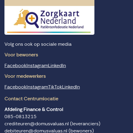
Volg ons ook op sociale media
Voor bewoners
Facebook
Instagram
LinkedIn
Voor medewerkers
Facebook
Instagram
TikTok
LinkedIn
Contact Centrumlocatie
Afdeling Finance & Control
085-0813215
crediteuren@domusvaluas.nl
(leveranciers)
debiteuren@domusvaluas.nl
(bewoners)