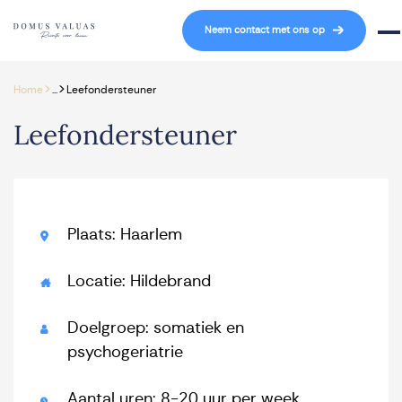
Navigatie overslaan
Neem contact met ons op
Mob
>
>
Home
...
Leefondersteuner
Leefondersteuner
Plaats: Haarlem
Locatie: Hildebrand
Doelgroep: somatiek en
psychogeriatrie
Aantal uren: 8-20 uur per week