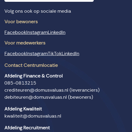
Volg ons ook op sociale media
Voor bewoners
Facebook
Instagram
LinkedIn
Voor medewerkers
Facebook
Instagram
TikTok
LinkedIn
Contact Centrumlocatie
Afdeling Finance & Control
085-0813215
crediteuren@domusvaluas.nl
(leveranciers)
debiteuren@domusvaluas.nl
(bewoners)
Afdeling Kwaliteit
kwaliteit@domusvaluas.nl
Afdeling Recruitment