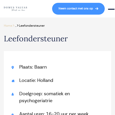
Navigatie overslaan
Neem contact met ons op
Mob
>
>
Home
...
Leefondersteuner
Leefondersteuner
Plaats: Baarn
Locatie: Holland
Doelgroep: somatiek en
psychogeriatrie
Aantal uren: 16-20 uur per week