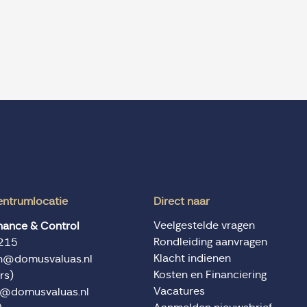
entrumlocatie
Direct naar
Veelgestelde vragen
inance & Control
Rondleiding aanvragen
215
Klacht indienen
en@domusvaluas.nl
Kosten en Financiering
rs)
Vacatures
n@domusvaluas.nl