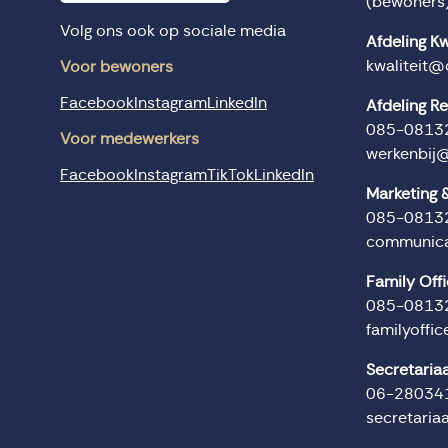
(bewoners
Volg ons ook op sociale media
Afdeling Kw
kwaliteit@
Voor bewoners
Facebook
Instagram
LinkedIn
Afdeling R
085-0813
Voor medewerkers
werkenbij
Facebook
Instagram
TikTok
LinkedIn
Marketing
085-0813
communica
Family Off
085-0813
familyoffi
Secretaria
06-28034
secretaria