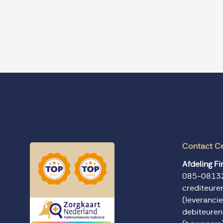
Contact C
Afdeling F
085-0813
crediteur
(leverancie
debiteure