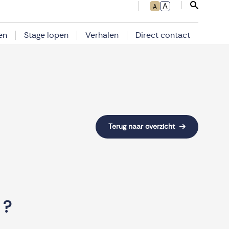
A
A
Sluit zoe
en
Stage lopen
Verhalen
Direct contact
Terug naar overzicht
 ?