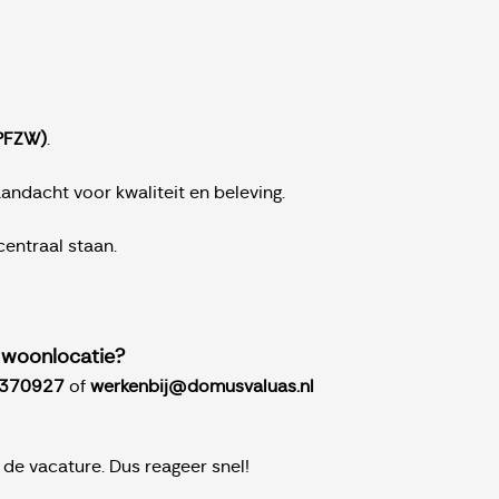
(PFZW)
.
ndacht voor kwaliteit en beleving.
entraal staan.
e woonlocatie?
370927
of
werkenbij@domusvaluas.nl
de vacature. Dus reageer snel!