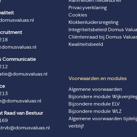
Aanmelden nieuwsbrief
)
Privacyverklaring
aliteit
Cookies
domusvaluas.nl
Klokkenluidersregeling
Integriteitsbeleid Domus Valu
ecruitment
Cliëntenraad bij Domus Valua
218
Kwaliteitsbeeld
@domusvaluas.nl
 & Communicatie
212
tie@domusvaluas.nl
Voorwaarden en modules
ice
Algemene voorwaarden
213
Bijzondere module Wijkverple
ce@domusvaluas.nl
Bijzondere module ELV
Bijzondere module WLZ
at Raad van Bestuur
Algemene voorwaarden tijdeli
169
verblijf
atrvb@domusvaluas.nl