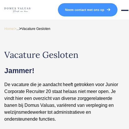
Navigatie overslaan
Neem contact met ons op
Mob
>
>
Home
...
Vacature Gesloten
Vacature Gesloten
Jammer!
De vacature die je aandacht heeft getrokken voor Junior
Corporate Recruiter 20 staat helaas niet meer open. Je
vindt hier een overzicht van diverse zorggerelateerde
banen bij Domus Valuas, variërend van verpleging en
welzijnsmedewerker tot administratieve en
ondersteunende functies.