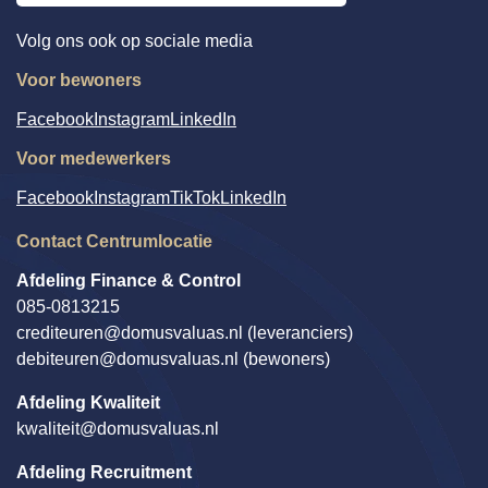
Volg ons ook op sociale media
Voor bewoners
Facebook
Instagram
LinkedIn
Voor medewerkers
Facebook
Instagram
TikTok
LinkedIn
Contact Centrumlocatie
Afdeling Finance & Control
085-0813215
crediteuren@domusvaluas.nl
(leveranciers)
debiteuren@domusvaluas.nl
(bewoners)
Afdeling Kwaliteit
kwaliteit@domusvaluas.nl
Afdeling Recruitment