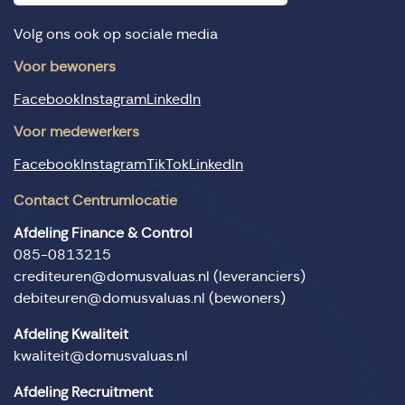
Volg ons ook op sociale media
Voor bewoners
Facebook
Instagram
LinkedIn
Voor medewerkers
Facebook
Instagram
TikTok
LinkedIn
Contact Centrumlocatie
Afdeling Finance & Control
085-0813215
crediteuren@domusvaluas.nl
(leveranciers)
debiteuren@domusvaluas.nl
(bewoners)
Afdeling Kwaliteit
kwaliteit@domusvaluas.nl
Afdeling Recruitment