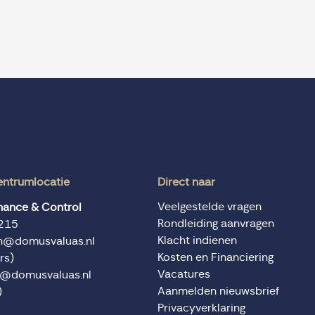
entrumlocatie
Direct naar
Veelgestelde vragen
inance & Control
Rondleiding aanvragen
215
Klacht indienen
en@domusvaluas.nl
Kosten en Financiering
rs)
Vacatures
n@domusvaluas.nl
Aanmelden nieuwsbrief
)
Privacyverklaring