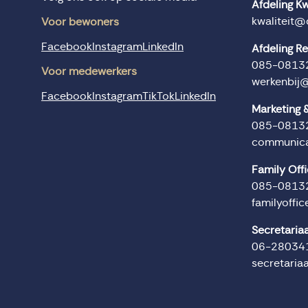
Afdeling Kw
kwaliteit@
Voor bewoners
Facebook
Instagram
LinkedIn
Afdeling R
085-0813
Voor medewerkers
werkenbij
Facebook
Instagram
TikTok
LinkedIn
Marketing
085-0813
communica
Family Off
085-0813
familyoffi
Secretaria
06-28034
secretaria