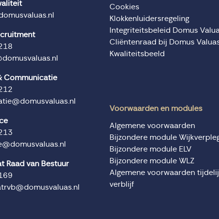
aliteit
Cookies
domusvaluas.nl
Klokkenluidersregeling
Integriteitsbeleid Domus Valu
ecruitment
Cliëntenraad bij Domus Valua
218
Kwaliteitsbeeld
@domusvaluas.nl
 & Communicatie
212
tie@domusvaluas.nl
Voorwaarden en modules
ice
Algemene voorwaarden
213
Bijzondere module Wijkverple
ce@domusvaluas.nl
Bijzondere module ELV
Bijzondere module WLZ
at Raad van Bestuur
Algemene voorwaarden tijdeli
169
verblijf
atrvb@domusvaluas.nl