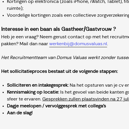
Kortingen op elektronica (zoals iPhone, iWatch, Tablet), f
ruimte);
Voordelige kortingen zoals een collectieve zorgverzekering
Interesse in een baan als Gastheer/Gastvrouw ?
Heb je een vraag? Neem gerust contact op met het recruitme
pakken? Mail dan naar
werkenbij@domusvaluas.nl
.
Het Recruitmentteam van Domus Valuas werkt zonder tussen
Het sollicitatieproces bestaat uit de volgende stappen:
Solliciteren en intakegesprek:
Na het opsturen van je cv en
Kennismaking op locatie:
Is het gevoel van beide kanten g
sfeer te ervaren.
Gesprekken zullen plaatsvinden na 27 jul
Dagje meelopen / vervolggesprek met collega's
Aan de slag!