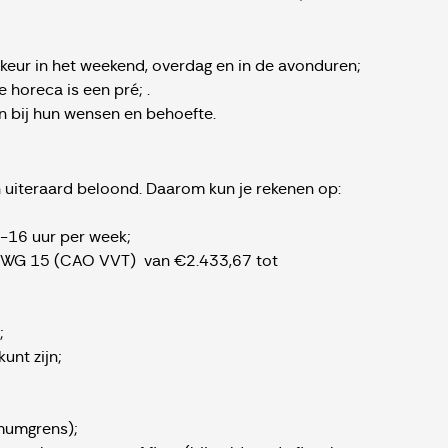
rkeur in het weekend, overdag en in de avonduren;
e horeca is een pré; .
an bij hun wensen en behoefte.
 uiteraard beloond. Daarom kun je rekenen op:
8-16 uur per week;
 FWG 15 (CAO VVT) van €2.433,67 tot
;
unt zijn;
mumgrens);