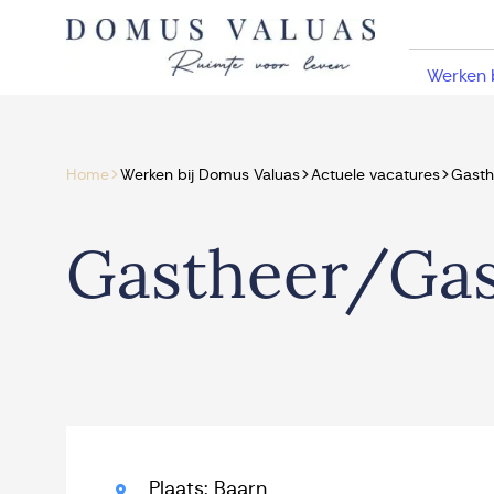
Navigatie overslaan
Werken 
>
>
>
Home
Werken bij Domus Valuas
Actuele vacatures
Gasth
Gastheer/Ga
Plaats: Baarn