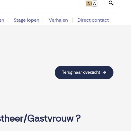
A
A
Sluit zoe
en
Stage lopen
Verhalen
Direct contact
Terug naar overzicht
stheer/Gastvrouw ?