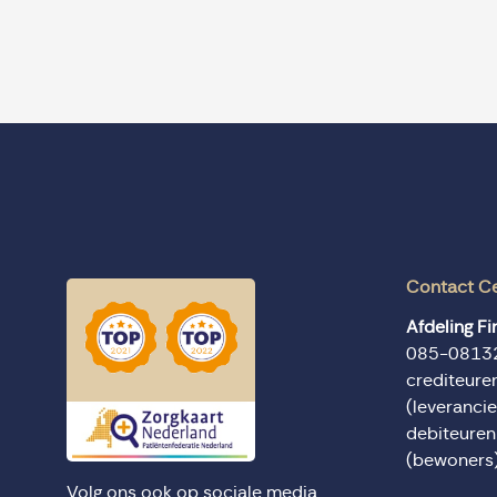
Contact C
Afdeling F
085-0813
crediteur
(leverancie
debiteure
(bewoners
Volg ons ook op sociale media