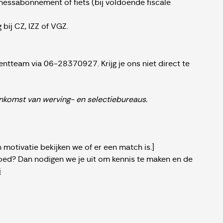
itnessabonnement of fiets (bij voldoende fiscale
 bij CZ, IZZ of VGZ.
ntteam via 06-28370927. Krijg je ons niet direct te
komst van werving- en selectiebureaus.
 motivatie bekijken we of er een match is.]
oed? Dan nodigen we je uit om kennis te maken en de
i