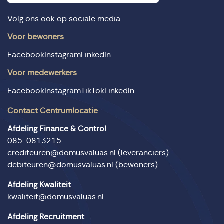
Volg ons ook op sociale media
Voor bewoners
Facebook
Instagram
LinkedIn
Voor medewerkers
Facebook
Instagram
TikTok
LinkedIn
Contact Centrumlocatie
Afdeling Finance & Control
085-0813215
crediteuren@domusvaluas.nl
(leveranciers)
debiteuren@domusvaluas.nl
(bewoners)
Afdeling Kwaliteit
kwaliteit@domusvaluas.nl
Afdeling Recruitment