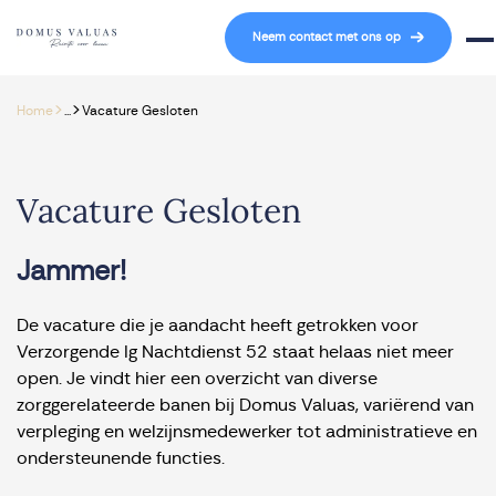
Navigatie overslaan
Neem contact met ons op
Mob
>
>
Home
...
Vacature Gesloten
Vacature Gesloten
Jammer!
De vacature die je aandacht heeft getrokken voor
Verzorgende Ig Nachtdienst 52 staat helaas niet meer
open. Je vindt hier een overzicht van diverse
zorggerelateerde banen bij Domus Valuas, variërend van
verpleging en welzijnsmedewerker tot administratieve en
ondersteunende functies.