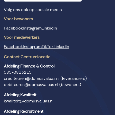
Volg ons ook op sociale media
Voor bewoners
Facebook
Instagram
LinkedIn
Voor medewerkers
Facebook
Instagram
TikTok
LinkedIn
Contact Centrumlocatie
Afdeling Finance & Control
085-0813215
crediteuren@domusvaluas.nl
(leveranciers)
debiteuren@domusvaluas.nl
(bewoners)
Afdeling Kwaliteit
kwaliteit@domusvaluas.nl
Afdeling Recruitment