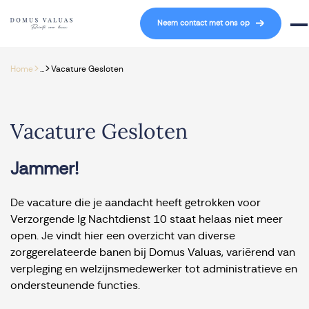
Navigatie overslaan
Neem contact met ons op
Mob
>
>
Home
...
Vacature Gesloten
Vacature Gesloten
Jammer!
De vacature die je aandacht heeft getrokken voor
Verzorgende Ig Nachtdienst 10 staat helaas niet meer
open. Je vindt hier een overzicht van diverse
zorggerelateerde banen bij Domus Valuas, variërend van
verpleging en welzijnsmedewerker tot administratieve en
ondersteunende functies.