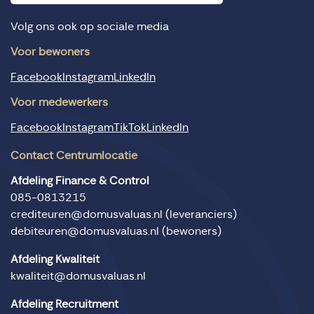
Volg ons ook op sociale media
Voor bewoners
Facebook
Instagram
LinkedIn
Voor medewerkers
Facebook
Instagram
TikTok
LinkedIn
Contact Centrumlocatie
Afdeling Finance & Control
085-0813215
crediteuren@domusvaluas.nl
(leveranciers)
debiteuren@domusvaluas.nl
(bewoners)
Afdeling Kwaliteit
kwaliteit@domusvaluas.nl
Afdeling Recruitment