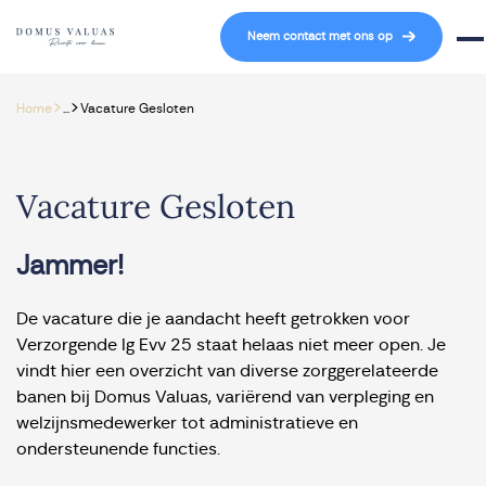
Navigatie overslaan
Neem contact met ons op
Mob
>
>
Home
...
Vacature Gesloten
Vacature Gesloten
Jammer!
De vacature die je aandacht heeft getrokken voor
Verzorgende Ig Evv 25 staat helaas niet meer open. Je
vindt hier een overzicht van diverse zorggerelateerde
banen bij Domus Valuas, variërend van verpleging en
welzijnsmedewerker tot administratieve en
ondersteunende functies.