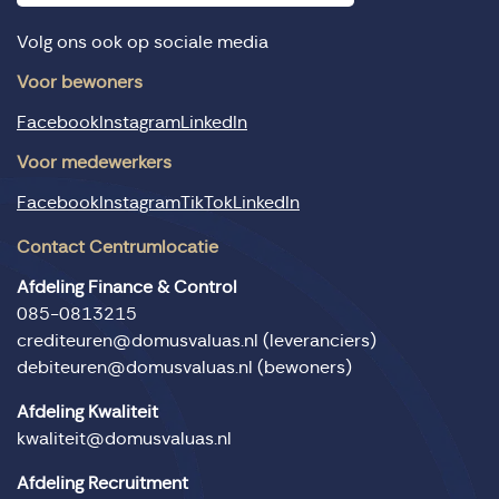
Volg ons ook op sociale media
Voor bewoners
Facebook
Instagram
LinkedIn
Voor medewerkers
Facebook
Instagram
TikTok
LinkedIn
Contact Centrumlocatie
Afdeling Finance & Control
085-0813215
crediteuren@domusvaluas.nl
(leveranciers)
debiteuren@domusvaluas.nl
(bewoners)
Afdeling Kwaliteit
kwaliteit@domusvaluas.nl
Afdeling Recruitment