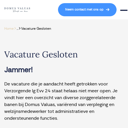
Navigatie overslaan
Neem contact met ons op
Mob
>
>
Home
...
Vacature Gesloten
Vacature Gesloten
Jammer!
De vacature die je aandacht heeft getrokken voor
Verzorgende Ig Evv 24 staat helaas niet meer open. Je
vindt hier een overzicht van diverse zorggerelateerde
banen bij Domus Valuas, variërend van verpleging en
welzijnsmedewerker tot administratieve en
ondersteunende functies.