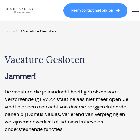
Navigatie overslaan
Neem contact met ons op
Mob
>
>
Home
...
Vacature Gesloten
Vacature Gesloten
Jammer!
De vacature die je aandacht heeft getrokken voor
Verzorgende Ig Evv 22 staat helaas niet meer open. Je
vindt hier een overzicht van diverse zorggerelateerde
banen bij Domus Valuas, variërend van verpleging en
welzijnsmedewerker tot administratieve en
ondersteunende functies.