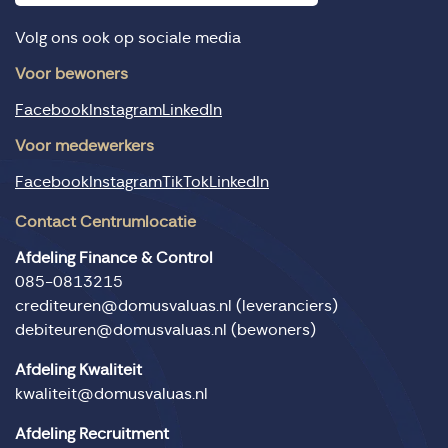
Volg ons ook op sociale media
Voor bewoners
Facebook
Instagram
LinkedIn
Voor medewerkers
Facebook
Instagram
TikTok
LinkedIn
Contact Centrumlocatie
Afdeling Finance & Control
085-0813215
crediteuren@domusvaluas.nl
(leveranciers)
debiteuren@domusvaluas.nl
(bewoners)
Afdeling Kwaliteit
kwaliteit@domusvaluas.nl
Afdeling Recruitment