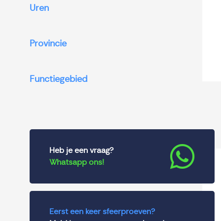
Uren
Provincie
Functiegebied
Heb je een vraag?
Whatsapp ons!
Eerst een keer sfeerproeven?