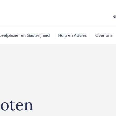
N
Leefplezier en Gastvrijheid
Hulp en Advies
Over ons
loten