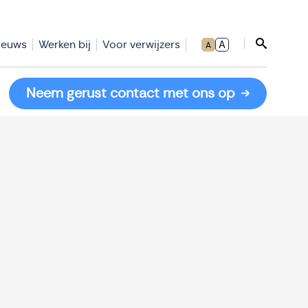
ieuws
Werken bij
Voor verwijzers
A
A
Sluit zoe
Neem gerust contact met ons op