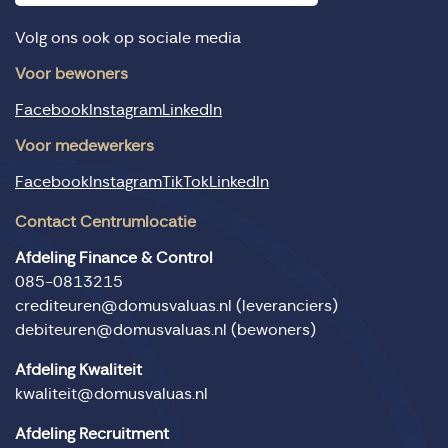
Volg ons ook op sociale media
Voor bewoners
Facebook
Instagram
LinkedIn
Voor medewerkers
Facebook
Instagram
TikTok
LinkedIn
Contact Centrumlocatie
Afdeling Finance & Control
085-0813215
crediteuren@domusvaluas.nl
(leveranciers)
debiteuren@domusvaluas.nl
(bewoners)
Afdeling Kwaliteit
kwaliteit@domusvaluas.nl
Afdeling Recruitment