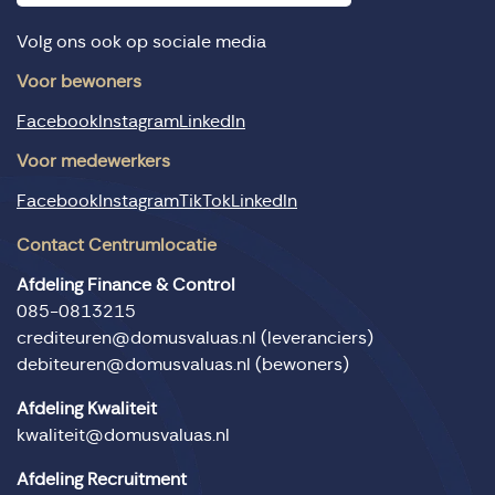
Volg ons ook op sociale media
Voor bewoners
Facebook
Instagram
LinkedIn
Voor medewerkers
Facebook
Instagram
TikTok
LinkedIn
Contact Centrumlocatie
Afdeling Finance & Control
085-0813215
crediteuren@domusvaluas.nl
(leveranciers)
debiteuren@domusvaluas.nl
(bewoners)
Afdeling Kwaliteit
kwaliteit@domusvaluas.nl
Afdeling Recruitment