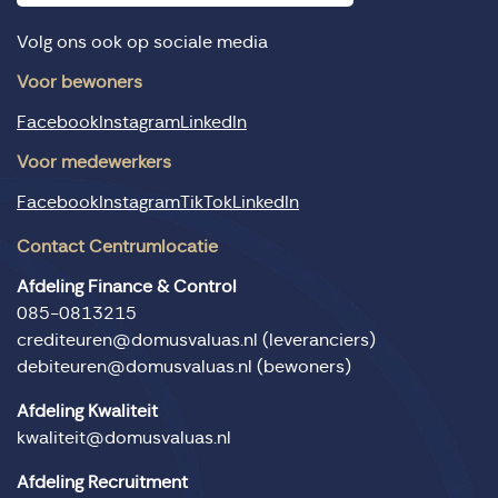
Volg ons ook op sociale media
Voor bewoners
Facebook
Instagram
LinkedIn
Voor medewerkers
Facebook
Instagram
TikTok
LinkedIn
Contact Centrumlocatie
Afdeling Finance & Control
085-0813215
crediteuren@domusvaluas.nl
(leveranciers)
debiteuren@domusvaluas.nl
(bewoners)
Afdeling Kwaliteit
kwaliteit@domusvaluas.nl
Afdeling Recruitment