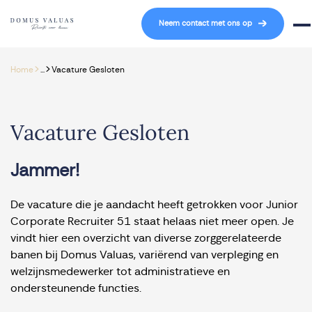
Navigatie overslaan
Neem contact met ons op
Mob
>
>
Home
...
Vacature Gesloten
Vacature Gesloten
Jammer!
De vacature die je aandacht heeft getrokken voor Junior
Corporate Recruiter 51 staat helaas niet meer open. Je
vindt hier een overzicht van diverse zorggerelateerde
banen bij Domus Valuas, variërend van verpleging en
welzijnsmedewerker tot administratieve en
ondersteunende functies.