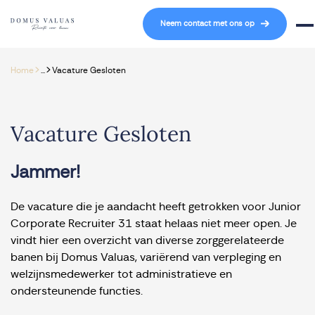
Navigatie overslaan
Neem contact met ons op
Mob
>
>
Home
...
Vacature Gesloten
Vacature Gesloten
Jammer!
De vacature die je aandacht heeft getrokken voor Junior
Corporate Recruiter 31 staat helaas niet meer open. Je
vindt hier een overzicht van diverse zorggerelateerde
banen bij Domus Valuas, variërend van verpleging en
welzijnsmedewerker tot administratieve en
ondersteunende functies.