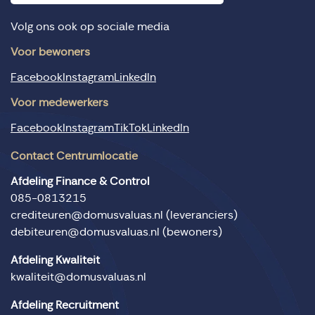
Volg ons ook op sociale media
Voor bewoners
Facebook
Instagram
LinkedIn
Voor medewerkers
Facebook
Instagram
TikTok
LinkedIn
Contact Centrumlocatie
Afdeling Finance & Control
085-0813215
crediteuren@domusvaluas.nl
(leveranciers)
debiteuren@domusvaluas.nl
(bewoners)
Afdeling Kwaliteit
kwaliteit@domusvaluas.nl
Afdeling Recruitment