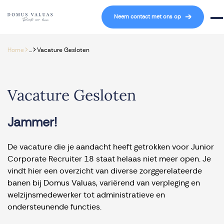
Navigatie overslaan
Neem contact met ons op
Mob
>
>
Home
...
Vacature Gesloten
Vacature Gesloten
Jammer!
De vacature die je aandacht heeft getrokken voor Junior
Corporate Recruiter 18 staat helaas niet meer open. Je
vindt hier een overzicht van diverse zorggerelateerde
banen bij Domus Valuas, variërend van verpleging en
welzijnsmedewerker tot administratieve en
ondersteunende functies.