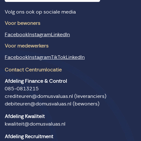
Volg ons ook op sociale media
Voor bewoners
Facebook
Instagram
LinkedIn
Voor medewerkers
Facebook
Instagram
TikTok
LinkedIn
Contact Centrumlocatie
Afdeling Finance & Control
085-0813215
crediteuren@domusvaluas.nl
(leveranciers)
debiteuren@domusvaluas.nl
(bewoners)
Afdeling Kwaliteit
kwaliteit@domusvaluas.nl
Afdeling Recruitment