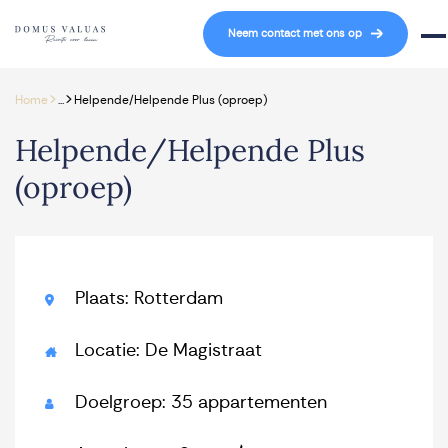
Navigatie overslaan
Neem contact met ons op
Mob
>
>
Home
...
Helpende/Helpende Plus (oproep)
Helpende/Helpende Plus
(oproep)
Plaats: Rotterdam
Locatie: De Magistraat
Doelgroep: 35 appartementen