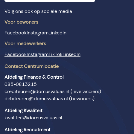
Volg ons ook op sociale media
Voor bewoners
Facebook
Instagram
LinkedIn
Voor medewerkers
Facebook
Instagram
TikTok
LinkedIn
Contact Centrumlocatie
Afdeling Finance & Control
085-0813215
crediteuren@domusvaluas.nl
(leveranciers)
debiteuren@domusvaluas.nl
(bewoners)
Afdeling Kwaliteit
kwaliteit@domusvaluas.nl
Afdeling Recruitment