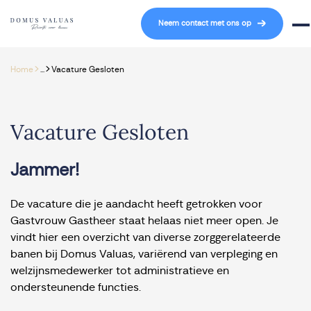
Navigatie overslaan
Neem contact met ons op
Mob
>
>
Home
...
Vacature Gesloten
Vacature Gesloten
Jammer!
De vacature die je aandacht heeft getrokken voor
Gastvrouw Gastheer staat helaas niet meer open. Je
vindt hier een overzicht van diverse zorggerelateerde
banen bij Domus Valuas, variërend van verpleging en
welzijnsmedewerker tot administratieve en
ondersteunende functies.