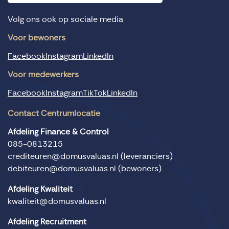
Volg ons ook op sociale media
Voor bewoners
Facebook
Instagram
LinkedIn
Voor medewerkers
Facebook
Instagram
TikTok
LinkedIn
Contact Centrumlocatie
Afdeling Finance & Control
085-0813215
crediteuren@domusvaluas.nl
(leveranciers)
debiteuren@domusvaluas.nl
(bewoners)
Afdeling Kwaliteit
kwaliteit@domusvaluas.nl
Afdeling Recruitment