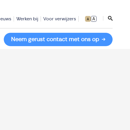
ieuws
Werken bij
Voor verwijzers
A
A
Sluit zoe
Neem gerust contact met ons op