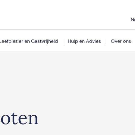
N
Leefplezier en Gastvrijheid
Hulp en Advies
Over ons
loten